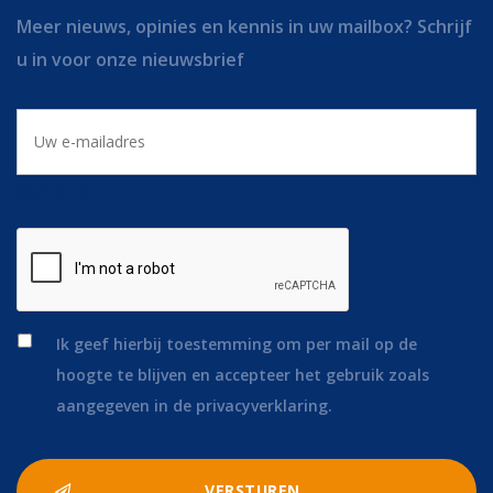
Meer nieuws, opinies en kennis in uw mailbox? Schrijf
u in voor onze nieuwsbrief
E-
mailadres
CAPTCHA
*
Ik geef hierbij toestemming om per mail op de
hoogte te blijven en accepteer het gebruik zoals
aangegeven in de privacyverklaring.