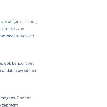
te overwegen deze nog
ls premies van
hypotheekrente over
e, ook behoort het
of dat in uw situatie
ermogens. Door er
ergebracht