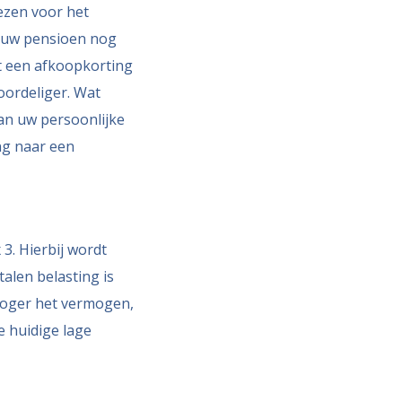
ezen voor het
u uw pensioen nog
dt een afkoopkorting
oordeliger. Wat
van uw persoonlijke
ing naar een
 3. Hierbij wordt
alen belasting is
 hoger het vermogen,
e huidige lage