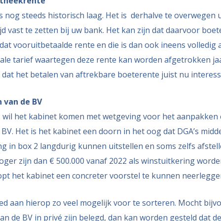
otheekrente
 nog steeds historisch laag. Het is derhalve te overwegen 
jd vast te zetten bij uw bank. Het kan zijn dat daarvoor boe
s dat vooruitbetaalde rente en die is dan ook ineens volledig 
ale tarief waartegen deze rente kan worden afgetrokken jaar
dat het betalen van aftrekbare boeterente juist nu interessa
 van de BV
 wil het kabinet komen met wetgeving voor het aanpakken c
n BV. Het is het kabinet een doorn in het oog dat DGA’s midd
g in box 2 langdurig kunnen uitstellen en soms zelfs afstell
oger zijn dan € 500.000 vanaf 2022 als winstuitkering worden
pt het kabinet een concreter voorstel te kunnen neerlegge
ed aan hierop zo veel mogelijk voor te sorteren. Mocht bij
van de BV in privé zijn belegd, dan kan worden gesteld dat d