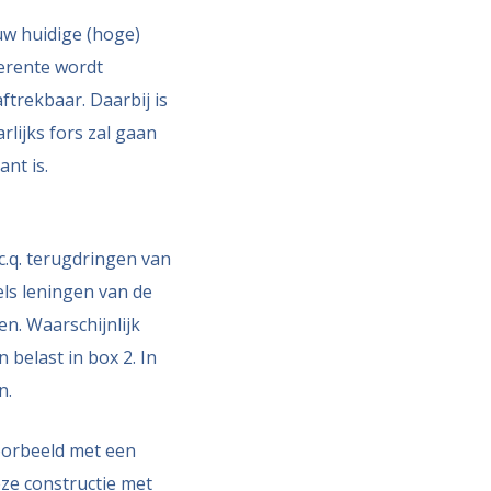
uw huidige (hoge)
terente wordt
aftrekbaar. Daarbij is
lijks fors zal gaan
nt is.
.q. terugdringen van
els leningen van de
en. Waarschijnlijk
 belast in box 2. In
n.
voorbeeld met een
eze constructie met