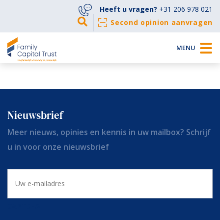
Heeft u vragen?
+31 206 978 021
Second opinion aanvragen
MENU
Bekijk alle veel gestelde vragen »
Nieuwsbrief
Meer nieuws, opinies en kennis in uw mailbox? Schrijf
u in voor onze nieuwsbrief
E-
mailadres
CAPTCHA