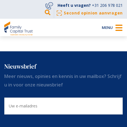
Heeft u vragen?
+31 206 978 021
Second opinion aanvragen
MENU
Bekijk alle veel gestelde vragen »
Nieuwsbrief
Meer nieuws, opinies en kennis in uw mailbox? Schrijf
u in voor onze nieuwsbrief
E-
mailadres
CAPTCHA