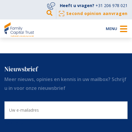
Heeft u vragen?
+31 206 978 021
Second opinion aanvragen
MENU
Bekijk alle veel gestelde vragen »
Nieuwsbrief
Meer nieuws, opinies en kennis in uw mailbox? Schrijf
u in voor onze nieuwsbrief
E-
mailadres
CAPTCHA